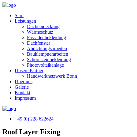
Start
Leistungen
Dacheindeckung
Wärmeschutz
Fassadenbekleidung
Dachfenster
Abdichtungsarbeiten
Bauklempnerarbeiten
Schornsteinbekleidung
Photovoltaikanlage
Unsere Partner
Handwerknetzwerk Bonn
Über uns
Galerie
Kontakt
Impressum
+49 (0) 228 622624
Roof Layer Fixing